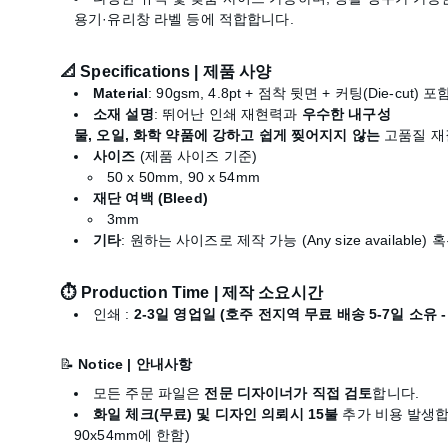
용기·유리창 라벨 등에 적합합니다.
📐
Specifications | 제품 사양
Material
: 90gsm, 4.8pt + 점착 뒷면 + 커팅(Die-cut) 포
소재 설명
: 뛰어난 인쇄 재현력과
우수한 내구성
물, 오일, 화학 약품에 강하고 쉽게 찢어지지 않는
고품질 재
사이즈
(제품 사이즈 기준)
50 x 50mm, 90 x 54mm
재단 여백 (Bleed)
3mm
기타
: 원하는 사이즈로 제작 가능 (Any size availabl
⏱
Production Time | 제작 소요시간
인쇄 :
2-3일 영업일 (호주 전지역 무료 배송 5-7일 소유 
📝
Notice | 안내사항
모든 주문 파일은
전문 디자이너가 직접 검토
합니다.
화일 체크(무료) 및 디자인 의뢰시 15불
추가 비용 발생합
90x54mm에 한함)