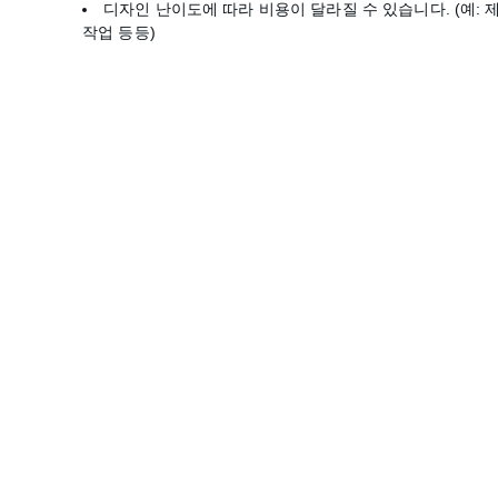
디자인 난이도에 따라 비용이 달라질 수 있습니다. (예:
작업 등등)
Joy
Stickers that brighten your everyday 
moments.
Feel free to reach out to us anytime — we’ll
get back to you as soon as possible!