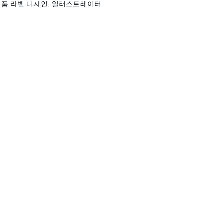
 제품 라벨 디자인, 일러스트레이터
Connection
0408 114 339 
y@yundesign.com.au
 
12/7 Chertsey Ave 
Bankstown NSW 2200
Kakao talk
 ( <- 클릭 )