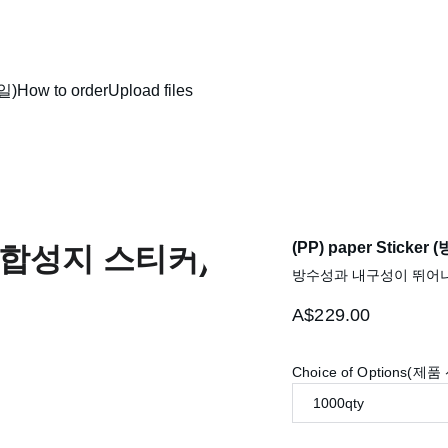
"스틱 위드 유, 언제나 고객 곁에 찰싹!  카카오톡 문의는 24시간 언제든 환영합니다."
세일)
How to order
Upload files
(PP) paper Stick
방수성과 내구성이 뛰어나
A$229.00
Choice of Options(