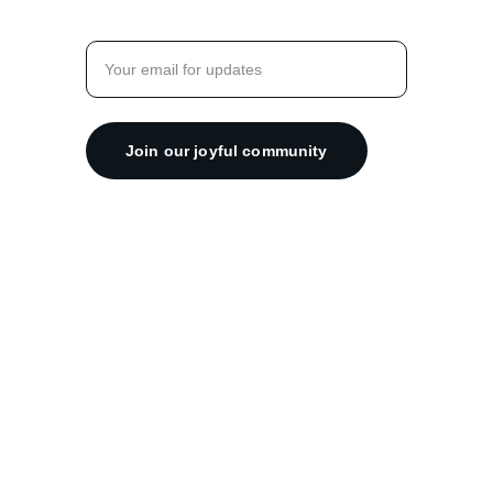
Enter your email address
Join our joyful community
FAQ
  |  
Shipping & Returns  |  Private 
Policy  |  Terms of service
ABN 70 189 902 253
Stick With You® © 2026 Yun Design. All 