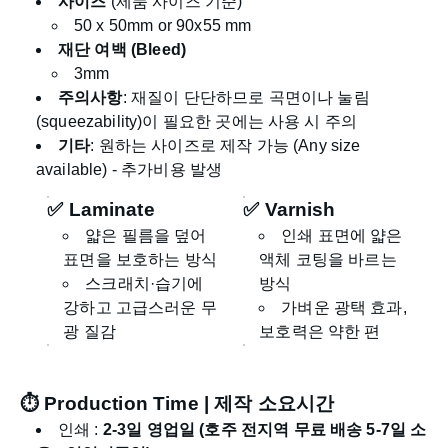
사이즈
(제품 사이즈 기준)
50 x 50mm or 90x55 mm
재단 여백 (Bleed)
3mm
주의사항
: 재질이 단단하므로 곡면이나 눌림
(squeezability)이 필요한 곳에는 사용 시 주의
기타
: 원하는 사이즈로 제작 가능 (Any size
available) - 추가비용 발생
✅ Laminate
✅ Varnish
얇은 필름을 덮어
인쇄 표면에 얇은
표면을 보호하는 방식
액체 코팅을 바르는
스크래치·습기에
방식
강하고 고급스러운 무
가벼운 광택 효과,
광 질감
보호력은 약한 편
⏱
Production Time | 제작 소요시간
인쇄 :
2-3일 영업일 (호주 전지역 무료 배송 5-7일 소