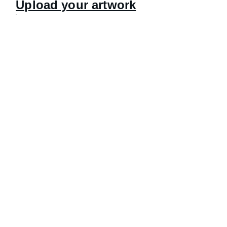
Upload your artwork
Joy
Stickers that brighten your everyday 
moments.
Feel free to reach out to us anytime — 
we’ll get back to you as soon as possible!